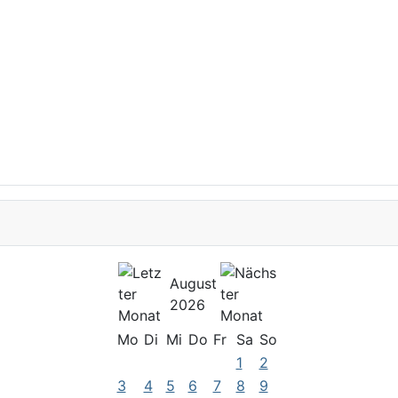
August
2026
Mo
Di
Mi
Do
Fr
Sa
So
1
2
3
4
5
6
7
8
9