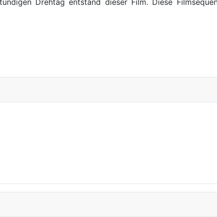
ündigen Drehtag entstand dieser Film.
Diese Filmsequenz
en des Medienkurses im Stadtmuseum