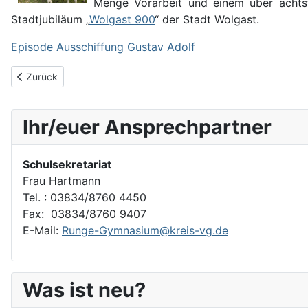
Menge Vorarbeit und einem über achtst
Stadtjubiläum „
Wolgast 900
“ der Stadt Wolgast.
Episode Ausschiffung Gustav Adolf
Vorheriger Beitrag: Wolgast um 1800 - Erfolgreiche Dreharbeit
Zurück
Ihr/euer Ansprechpartner
Schulsekretariat
Frau Hartmann
Tel. : 03834/8760 4450
Fax: 03834/8760 9407
E-Mail:
Runge-Gymnasium@kreis-vg.de
Was ist neu?