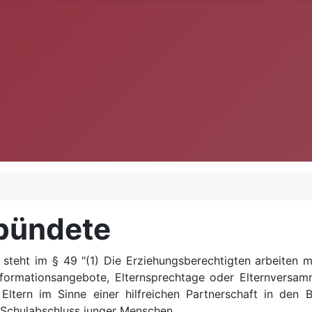
rbündete
teht im § 49 "(1) Die Erziehungsberechtigten arbeiten m
nformationsangebote, Elternsprechtage oder Elternversa
tern im Sinne einer hilfreichen Partnerschaft in den 
 Schulabschluss junger Menschen.