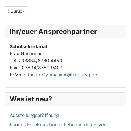
Vorheriger Beitrag: Willkommen
Zurück
Ihr/euer Ansprechpartner
Schulsekretariat
Frau Hartmann
Tel. : 03834/8760 4450
Fax: 03834/8760 9407
E-Mail:
Runge-Gymnasium@kreis-vg.de
Was ist neu?
Ausstellungseröffnung
Runges Farbkreis bringt Leben in das Foyer