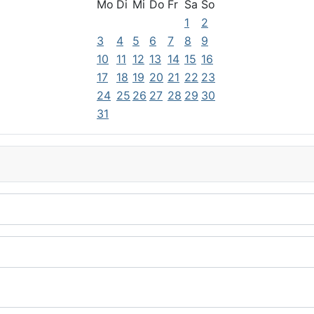
Mo
Di
Mi
Do
Fr
Sa
So
1
2
3
4
5
6
7
8
9
10
11
12
13
14
15
16
17
18
19
20
21
22
23
24
25
26
27
28
29
30
31