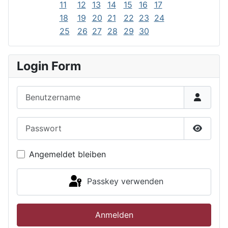
11
12
13
14
15
16
17
18
19
20
21
22
23
24
25
26
27
28
29
30
Login Form
Benutzername
Passwort
Passwor
Angemeldet bleiben
Passkey verwenden
Anmelden