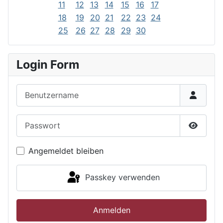
11
12
13
14
15
16
17
18
19
20
21
22
23
24
25
26
27
28
29
30
Login Form
Benutzername
Passwort
Passwor
Angemeldet bleiben
Passkey verwenden
Anmelden