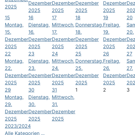
Dezember
Dezember
Dezember
Dezember
De
2025
2025
2025
2025
2025
20
15
16
17
18
19
20
Montag,
Dienstag,
Mittwoch,
Donnerstag,
Freitag,
Sam
15.
16.
17.
18.
19.
20.
Dezember
Dezember
Dezember
Dezember
Dezember
De
2025
2025
2025
2025
2025
20
22
23
24
25
26
27
Montag,
Dienstag,
Mittwoch,
Donnerstag,
Freitag,
Sam
22.
23.
24.
25.
26.
27.
Dezember
Dezember
Dezember
Dezember
Dezember
De
2025
2025
2025
2025
2025
20
29
30
31
1
2
3
Montag,
Dienstag,
Mittwoch,
29.
30.
31.
Dezember
Dezember
Dezember
2025
2025
2025
2023/2024
Alle Kategorien ...