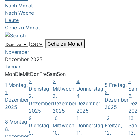
Nach Monat
Nach Woche
Heute
Gehe zu Monat
Gehe zu Monat
November
Dezember 2025
Januar
Mon
Die
Mit
Don
Fre
Sam
Son
2
3
4
6
1
Montag,
5
Freitag,
Dienstag,
Mittwoch,
Donnerstag,
Sam
1.
5.
2.
3.
4.
6.
Dezember
Dezember
Dezember
Dezember
Dezember
De
2025
2025
2025
2025
2025
20
9
10
11
12
13
8
Montag,
Dienstag,
Mittwoch,
Donnerstag,
Freitag,
Sam
8.
9.
10.
11.
12.
13.
Dezember