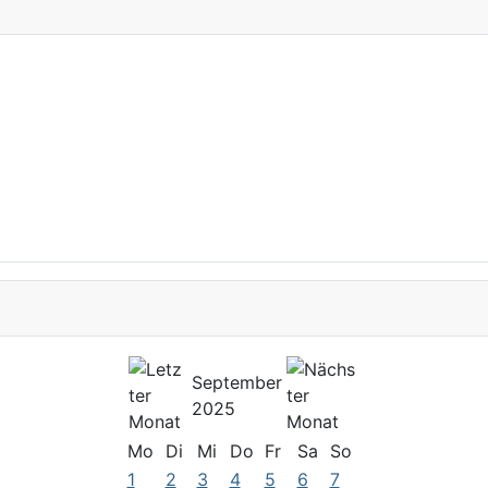
September
2025
Mo
Di
Mi
Do
Fr
Sa
So
1
2
3
4
5
6
7