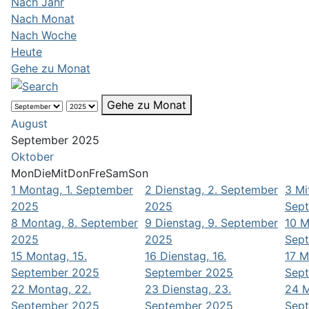
Nach Jahr
Nach Monat
Nach Woche
Heute
Gehe zu Monat
Gehe zu Monat
August
September 2025
Oktober
Mon
Die
Mit
Don
Fre
Sam
Son
1
Montag, 1. September
2
Dienstag, 2. September
3
Mi
2025
2025
Sep
8
Montag, 8. September
9
Dienstag, 9. September
10
M
2025
2025
Sep
15
Montag, 15.
16
Dienstag, 16.
17
M
September 2025
September 2025
Sep
22
Montag, 22.
23
Dienstag, 23.
24
M
September 2025
September 2025
Sep