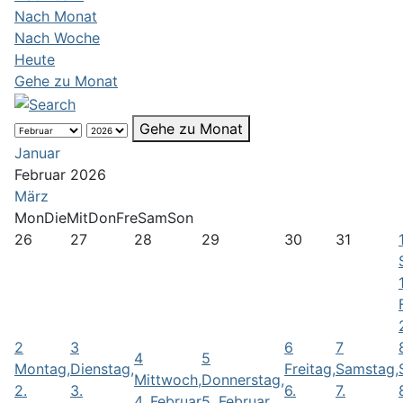
Nach Monat
Nach Woche
Heute
Gehe zu Monat
Gehe zu Monat
Januar
Februar 2026
März
Mon
Die
Mit
Don
Fre
Sam
Son
26
27
28
29
30
31
1
2
3
6
7
4
5
Montag,
Dienstag,
Freitag,
Samstag,
Mittwoch,
Donnerstag,
2.
3.
6.
7.
4. Februar
5. Februar