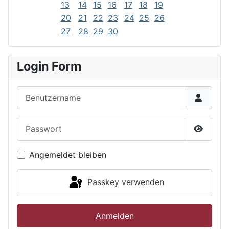
13
14
15
16
17
18
19
20
21
22
23
24
25
26
27
28
29
30
Login Form
Benutzername
Passwort
Passwor
Angemeldet bleiben
Passkey verwenden
Anmelden