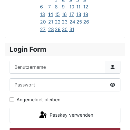
6
7
8
9
10
11
12
13
14
15
16
17
18
19
20
21
22
23
24
25
26
27
28
29
30
31
Login Form
Benutzername
Passwort
Passwor
Angemeldet bleiben
Passkey verwenden