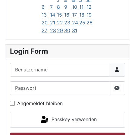
6
7
8
9
10
11
12
13
14
15
16
17
18
19
20
21
22
23
24
25
26
27
28
29
30
31
Login Form
Benutzername
Passwort
Passwor
Angemeldet bleiben
Passkey verwenden