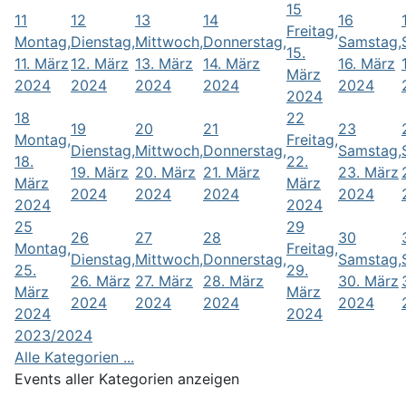
15
11
12
13
14
16
Freitag,
Montag,
Dienstag,
Mittwoch,
Donnerstag,
Samstag,
15.
11. März
12. März
13. März
14. März
16. März
März
2024
2024
2024
2024
2024
2024
18
22
19
20
21
23
Montag,
Freitag,
Dienstag,
Mittwoch,
Donnerstag,
Samstag,
18.
22.
19. März
20. März
21. März
23. März
März
März
2024
2024
2024
2024
2024
2024
25
29
26
27
28
30
Montag,
Freitag,
Dienstag,
Mittwoch,
Donnerstag,
Samstag,
25.
29.
26. März
27. März
28. März
30. März
März
März
2024
2024
2024
2024
2024
2024
2023/2024
Alle Kategorien ...
Events aller Kategorien anzeigen