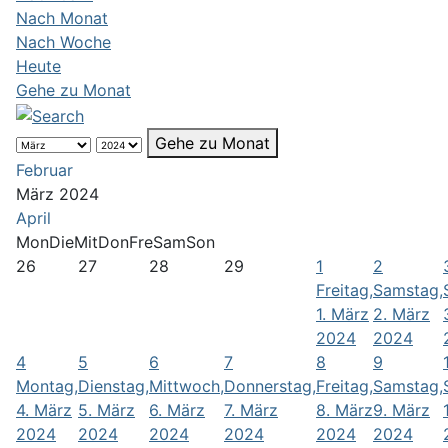
Nach Monat
Nach Woche
Heute
Gehe zu Monat
Gehe zu Monat
Februar
März 2024
April
Mon
Die
Mit
Don
Fre
Sam
Son
26
27
28
29
1
2
Freitag,
Samstag,
1. März
2. März
2024
2024
4
5
6
7
8
9
Montag,
Dienstag,
Mittwoch,
Donnerstag,
Freitag,
Samstag,
4. März
5. März
6. März
7. März
8. März
9. März
2024
2024
2024
2024
2024
2024